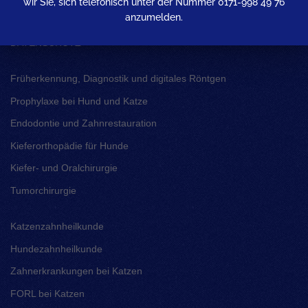
wir Sie, sich telefonisch unter der Nummer 0171-998 49 76
anzumelden.
IMPRESSUM
DATENSCHUTZ
Früherkennung, Diagnostik und digitales Röntgen
Prophylaxe bei Hund und Katze
Endodontie und Zahnrestauration
Kieferorthopädie für Hunde
Kiefer- und Oralchirurgie
Tumorchirurgie
Katzenzahnheilkunde
Hundezahnheilkunde
Zahnerkrankungen bei Katzen
FORL bei Katzen