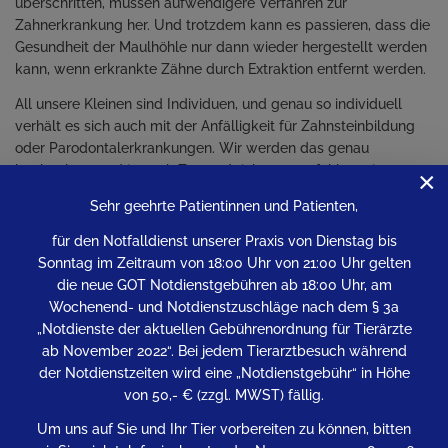
überschritten, müssen aufwendigere Verfahren zur
Zahnerkrankung her. Und trotzdem kann es passieren, dass die
Gesundheit der Maulhöhle nur dann wieder hergestellt werden
kann, wenn erkrankte Zähne durch Extraktion entfernt werden.
All unsere Kleinen sind Individuen, und genau so individuell
verhält es sich auch mit der Anfälligkeit für Zahnsteinbildung
oder Parodontalerkrankungen. Wir werden das genau
beobachten und je nach Zustand richten empfehlen wir
×
Intensität und Häufigkeit von Prophylaxe und professioneller
Sehr geehrte Patientinnen und Patienten,
Zahnreinigung.
für den Notfalldienst unserer Praxis von Dienstag bis
Wir sorgen für ein strahlendes, unbeschwertes Lächeln!
Sonntag im Zeitraum von 18:00 Uhr von 21:00 Uhr gelten
die neue GOT Notdienstgebühren ab 18:00 Uhr, am
Wochenend- und Notdienstzuschläge nach dem § 3a
„Notdienste der aktuellen Gebührenordnung für Tierärzte
ab November 2022“. Bei jedem Tierarztbesuch während
der Notdienstzeiten wird eine „Notdienstgebühr“ in Höhe
HOME
von 50,- € (zzgl. MWST) fällig.
KONTAKT
Um uns auf Sie und Ihr Tier vorbereiten zu können, bitten
360° PRAXIS-TOUR