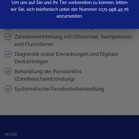
Um uns auf Sie und Ihr Tier vorbereiten zu können, bitten
Wir behandeln folgende Zahnerkrankungen bei
wir Sie, sich telefonisch unter der Nummer 0171-998 49 76
Hunden:
anzumelden.
PZR Professionelle Zahnreinigung
Zahnsteinentfernung mit Ultraschall, Nachpolieren
und Fluoridieren
Diagnostik oraler Erkrankungen und Digitale
Dentalröntgen
Behandlung der Parodontitis
(Zahnfleischsentzündung)
Systematische Parodontalbehandlung
HOME