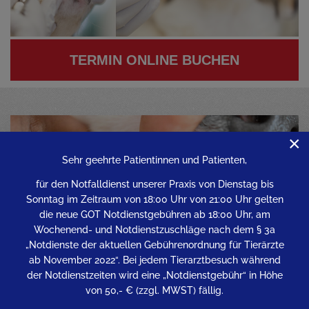
TERMIN ONLINE BUCHEN
×
Sehr geehrte Patientinnen und Patienten,
für den Notfalldienst unserer Praxis von Dienstag bis
Sonntag im Zeitraum von 18:00 Uhr von 21:00 Uhr gelten
die neue GOT Notdienstgebühren ab 18:00 Uhr, am
Wochenend- und Notdienstzuschläge nach dem § 3a
„Notdienste der aktuellen Gebührenordnung für Tierärzte
ab November 2022“. Bei jedem Tierarztbesuch während
der Notdienstzeiten wird eine „Notdienstgebühr“ in Höhe
von 50,- € (zzgl. MWST) fällig.