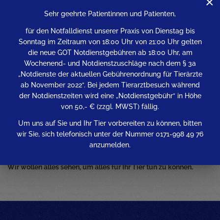
×
Teil des Zahnhalteapparates und des Zahnes im Kieferknochen
Sehr geehrte Patientinnen und Patienten,
und unterhalb des Zahnfleischrandes. Darum ist in der
Tierzahnheilkunde das intra-orale Zahnröntgen, zusammen mit
für den Notfalldienst unserer Praxis von Dienstag bis
einer sehr sorgfältigen Untersuchung, für eine bestmögliche
Sonntag im Zeitraum von 18:00 Uhr von 21:00 Uhr gelten
Diagnose ganz besonders wichtig. Denn nur so können wir
die neue GOT Notdienstgebühren ab 18:00 Uhr, am
auch die optimale Therapie ermitteln.
Wochenend- und Notdienstzuschläge nach dem § 3a
„Notdienste der aktuellen Gebührenordnung für Tierärzte
Wir bieten Ihnen und Ihrem Tier eine Kombination aus beiden
ab November 2022“. Bei jedem Tierarztbesuch während
Röntgen-Methoden an: Zum einen haben wir ein
der Notdienstzeiten wird eine „Notdienstgebühr“ in Höhe
humanmedizinisches Dentalröntgen-Gerät, zum anderen ein
von 50,- € (zzgl. MWST) fällig.
digitales Speicherfolien Scanner Röntgengerät. Damit ersparen
wir Ihrem Tier Röntgenstrahlen und Zeit, denn die digitalen
Um uns auf Sie und Ihr Tier vorbereiten zu können, bitten
Röntgenbilder werden direkt auf den Bildschirm übertragen –
wir Sie, sich telefonisch unter der Nummer 0171-998 49 76
so können wir auch die Zeit, in der sich Ihr Tier in Narkose
anzumelden.
befindet, minimieren.
Wir wollen alles sehen, um alles für Ihr Tier tun zu können.