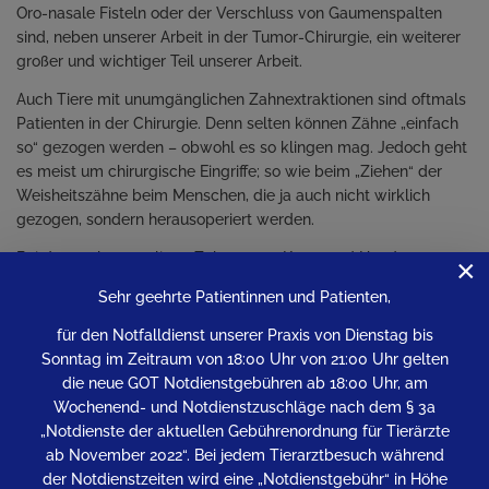
Oro-nasale Fisteln oder der Verschluss von Gaumenspalten
sind, neben unserer Arbeit in der Tumor-Chirurgie, ein weiterer
großer und wichtiger Teil unserer Arbeit.
Auch Tiere mit unumgänglichen Zahnextraktionen sind oftmals
Patienten in der Chirurgie. Denn selten können Zähne „einfach
so“ gezogen werden – obwohl es so klingen mag. Jedoch geht
es meist um chirurgische Eingriffe; so wie beim „Ziehen“ der
Weisheitszähne beim Menschen, die ja auch nicht wirklich
gezogen, sondern herausoperiert werden.
Bei den mehrwurzeligen Zähnen von Katze und Hund trennen
×
wir zunächst die Wurzeln vorsichtig voneinander, dann werden
Sehr geehrte Patientinnen und Patienten,
die Wurzeln behutsam chirurgisch freigelegt und extrahiert.
Danach wird das Gewebe mit speziellen Naht-Verfahren und –
für den Notfalldienst unserer Praxis von Dienstag bis
Materialien verschlossen um so die Heilung zu begünstigen.
Sonntag im Zeitraum von 18:00 Uhr von 21:00 Uhr gelten
die neue GOT Notdienstgebühren ab 18:00 Uhr, am
Beste Diagnose und größte Umsicht stehen bei uns an erster
Wochenend- und Notdienstzuschläge nach dem § 3a
Stelle.
„Notdienste der aktuellen Gebührenordnung für Tierärzte
ab November 2022“. Bei jedem Tierarztbesuch während
der Notdienstzeiten wird eine „Notdienstgebühr“ in Höhe