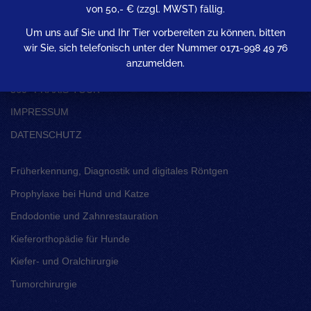
von 50,- € (zzgl. MWST) fällig.
Um uns auf Sie und Ihr Tier vorbereiten zu können, bitten
HOME
wir Sie, sich telefonisch unter der Nummer 0171-998 49 76
anzumelden.
KONTAKT
360° PRAXIS-TOUR
IMPRESSUM
DATENSCHUTZ
Früherkennung, Diagnostik und digitales Röntgen
Prophylaxe bei Hund und Katze
Endodontie und Zahnrestauration
Kieferorthopädie für Hunde
Kiefer- und Oralchirurgie
Tumorchirurgie